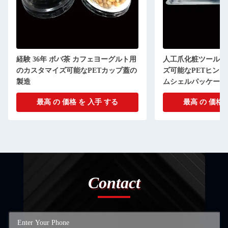
経験 36年 ボバ茶 カフェヨーグルト用
人工爪化粧ツールの
のカスタマイズ可能なPETカップ蓋の
ズ可能なPETヒン
製造
ムシェルパッケージ
最高 の 価格 を 入手 する
最高 の 価格 
Contact