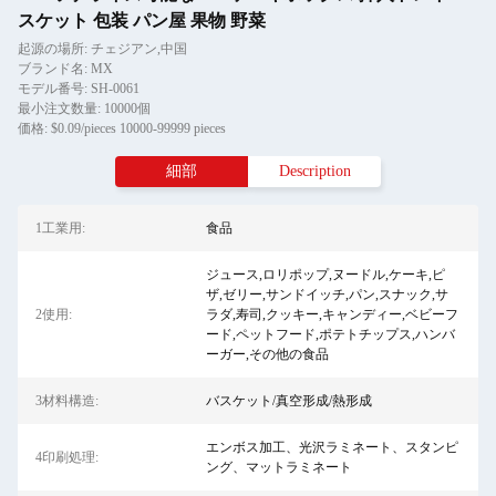
スケット 包装 パン屋 果物 野菜
起源の場所: チェジアン,中国
ブランド名: MX
モデル番号: SH-0061
最小注文数量: 10000個
価格: $0.09/pieces 10000-99999 pieces
細部
Description
1工業用:
食品
ジュース,ロリポップ,ヌードル,ケーキ,ピ
ザ,ゼリー,サンドイッチ,パン,スナック,サ
2使用:
ラダ,寿司,クッキー,キャンディー,ベビーフ
ード,ペットフード,ポテトチップス,ハンバ
ーガー,その他の食品
3材料構造:
バスケット/真空形成/熱形成
エンボス加工、光沢ラミネート、スタンピ
4印刷処理:
ング、マットラミネート