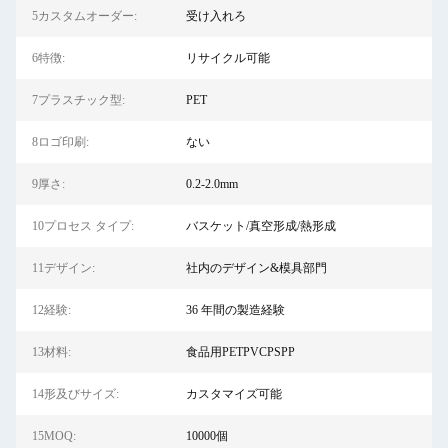
5カスタムオーダー:
受け入れろ
6特徴:
リサイクル可能
7プラスチック型:
PET
8ロゴ印刷:
ない
9厚さ:
0.2-2.0mm
10プロセス タイプ:
バスケット/真空形成/熱形成
11デザイン:
社内のデザイン&模具部門
12経験:
36 年間の製造経験
13材料:
食品用PETPVCPSPP
14形及びサイズ:
カスタマイズ可能
15MOQ:
10000個