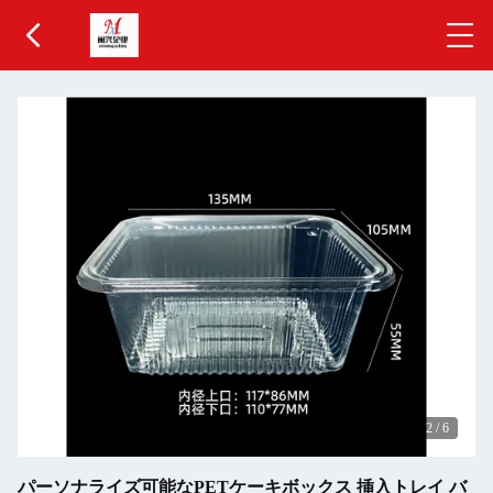
2
/
6
パーソナライズ可能なPETケーキボックス 挿入トレイ バ