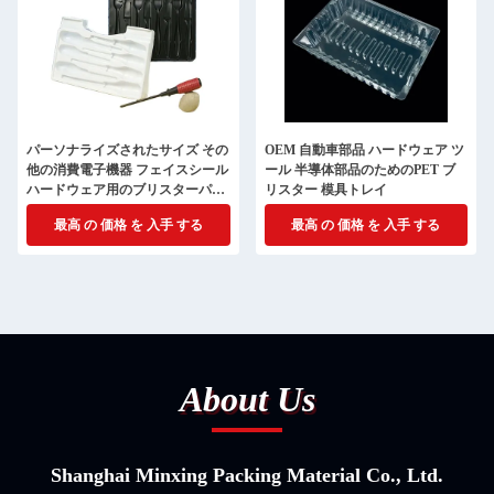
パーソナライズされたサイズ その
OEM 自動車部品 ハードウェア ツ
他の消費電子機器 フェイスシール
ール 半導体部品のためのPET ブ
ハードウェア用のブリスターパッ
リスター 模具トレイ
ケージ
最高 の 価格 を 入手 する
最高 の 価格 を 入手 する
About Us
Shanghai Minxing Packing Material Co., Ltd.