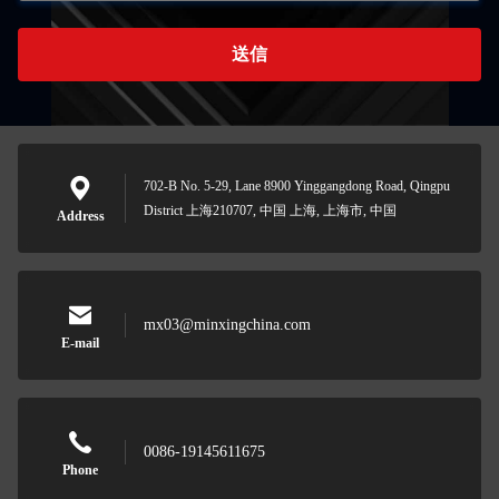
送信
702-B No. 5-29, Lane 8900 Yinggangdong Road, Qingpu
District 上海210707, 中国 上海, 上海市, 中国
Address
mx03@minxingchina.com
E-mail
0086-19145611675
Phone