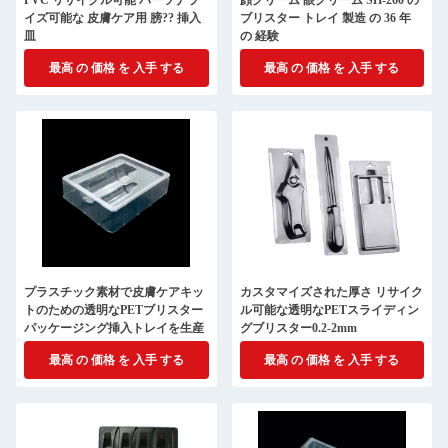
PVC リサイクル可能 パーソナラ
顔クリーム 眼クリーム SH-260 の
イズ可能な 皮膚ケア用 膀?? 挿入
ブリスター トレイ 製造 の 36 年
皿
の 経験
最高 の 価格 を 入手 する
最高 の 価格 を 入手 する
プラスチック素材で皮膚ケアキッ
カスタマイズされた厚さ リサイク
トのための透明なPETブリスター
ル可能な透明なPETスライディン
パッケージング挿入トレイを生産
グブリスター0.2-2mm
最高 の 価格 を 入手 する
最高 の 価格 を 入手 する