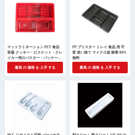
マットラミネーション PET 食品
PP ブリスター トレイ 食品 用 可
容器 クッキー・ビスケット・クレ
変 使い捨て マイクロ波 耐寒 BPA
イカー用のバスター・パッケージ
無料
ング・トレイ
最高 の 価格 を 入手 する
最高 の 価格 を 入手 する