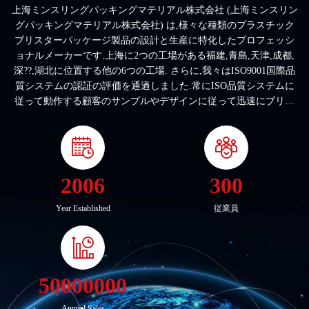
上海ミンスリングパッキングマテリアル株式会社 (上海ミンスリン
グパッキングマテリアル株式会社) は,様々な種類のプラスチック
ブリスターパッケージ製品の設計と生産に特化したプロフェッシ
ョナルメーカーです.上海に2つの工場がある福建,青島,天津,成都,
深??,湖北に位置する他の6つの工場. さらに,我々はISO9001国際品
質システムの認証の評価を通過しました.常にISO品質システムに
従って動作する顧客のサンプルやデザインに従って迅速にブリス
ター模具を作ることができます. また,さまざまな形,サイズ,材料で
カスタム製のブリスターパッケージング製品も提供できます.PVC
のような素材を使います製品には,食品容器,食品挿入皿,フルーツ
ボックス,ブリスター貝殻,ブリスターカード,ブリスターカバー食
品や果物,野菜,自動車部品,ハードウェアの梱包に広く使用されて
2006
300
います.,日常用品,医薬品,プレゼント,化粧品,文具,電子機器,おもち
ゃ,医療用品,その他の物品.当社の経営スタイルには,高品質,間に合
Year Established
従業員
う配達,競争力のある価格だから,我々の製品はアジア,アメリカ,欧
州の市場で売れている.近い将来,貴方の尊敬す...
50000000
Annual Sales