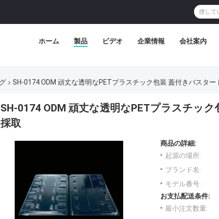
ホーム
製品
ビデオ
企業情報
会社案内
グ
SH-0174 ODM 頑丈な透明なPETプラスチック包装 蓋付きバスター
SH-0174 ODM 頑丈な透明なPETプラスチッ
採取
商品の詳細:
起源の場所:
ブランド名:
モデル番号:
お支払配送条件:
最小注文数量: