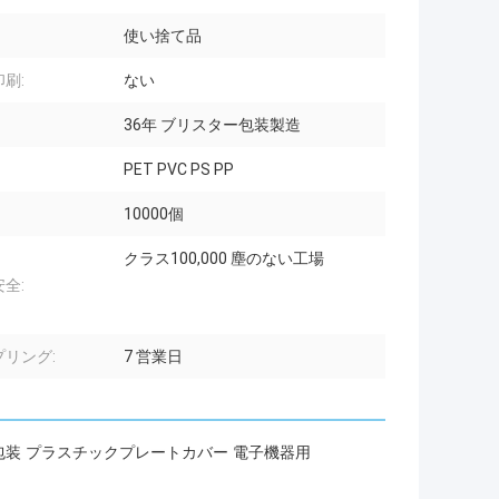
使い捨て品
刷:
ない
36年 ブリスター包装製造
PET PVC PS PP
10000個
クラス100,000 塵のない工場
全:
プリング:
7 営業日
ク 包装 プラスチックプレートカバー 電子機器用