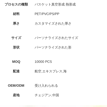
プロセスの種類
バスケット真空形成 熱形成
釣り餌用のブリスタ
材料
PET/PVC/PS/PP
カップケーキ容器 プラスチッ
厚さ
カスタマイズされた厚さ
透明なデザートボック
クケース
サイズ
パーソナライズされたサイズ
食品用プラスチッ
形状
パーソナライズされた形
t
ransparent カッ
クボックス
MOQ
10000 PCS
金色お好み箱 10インチケーキ箱 包
配達
航空,エキスプレス,海
ハンドルのあるプラスチッ
ト容器
OEM/ODM
受け入れられる
食品用プラスチック包装 pp プ
産地
チェジアン,中国
硬いプラスチック製の包装 ES
容器