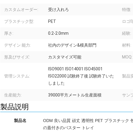
カスタムオーダー:
受け入れろ
特徴:
プラスチック型:
PET
ロゴ印
厚さ:
0.2-2.0mm
経験:
デザイン 能力:
社内のデザイン&模具部門
材料:
形及びサイズ:
カスタマイズ可能
MOQ:
ISO9001 ISO14001 ISO45001
管理システム:
ISO22000 試験終了後 試験終了いた
製品安
しました
生産能力:
39000平方メートル生産面積
サン
製品説明
製品名
ODM 良い品質 頑丈 透明性 PET プラスチッ
の蓋付きのバスター トレイ