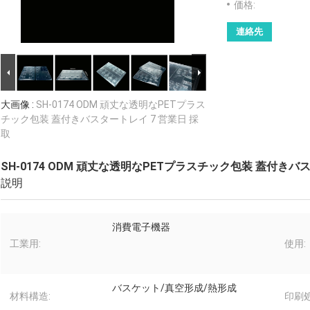
価格:
連絡先
大画像 :
SH-0174 ODM 頑丈な透明なPETプラス
チック包装 蓋付きバスタートレイ 7 営業日 採
取
SH-0174 ODM 頑丈な透明なPETプラスチック包装 蓋付きバ
説明
消費電子機器
工業用:
使用:
バスケット/真空形成/熱形成
材料構造:
印刷処