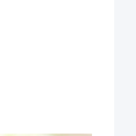
ーパッケージ,錠剤のブリスターパッケージ
ク包装 プラスチック リップバーム袋
ス イイシャドウパレット 小さなプラスチッ
ク容器 デザートクッキー箱 食品容器
プケーキボックス PLA 食器 キャンディ プラスチッ
装箱 プラスチック ピンク色のケーキ箱
クボックス 透明な上部ボックス チョコレー
ラスチックボックス クッキー包装
Dボックス 透明なハンジング容器 ミニケーキ