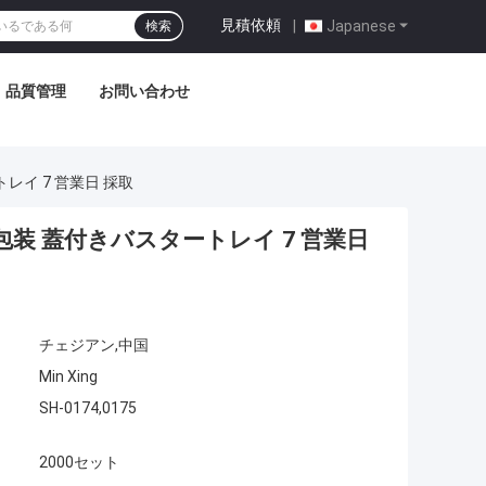
見積依頼
|
Japanese
検索
品質管理
お問い合わせ
トレイ 7 営業日 採取
ク包装 蓋付きバスタートレイ 7 営業日
チェジアン,中国
Min Xing
SH-0174,0175
2000セット