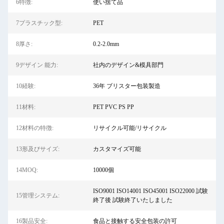
6特徴:
使い捨て品
7プラスチック型:
PET
8厚さ:
0.2-2.0mm
9デザイン 能力:
社内のデザイン&模具部門
10経験:
36年 ブリスター包装製造
11材料:
PET PVC PS PP
12材料の特徴:
リサイクル可能/リサイクル
13形及びサイズ:
カスタマイズ可能
14MOQ:
10000個
ISO9001 ISO14001 ISO45001 ISO22000 試験
15管理システム:
終了後 試験終了いたしました
16製品安全:
食品と接触する安全包装の許可