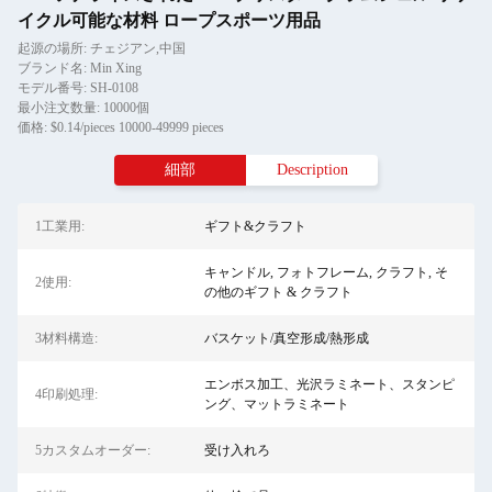
イクル可能な材料 ロープスポーツ用品
起源の場所: チェジアン,中国
ブランド名: Min Xing
モデル番号: SH-0108
最小注文数量: 10000個
価格: $0.14/pieces 10000-49999 pieces
細部
Description
1工業用:
ギフト&クラフト
キャンドル, フォトフレーム, クラフト, そ
2使用:
の他のギフト & クラフト
3材料構造:
バスケット/真空形成/熱形成
エンボス加工、光沢ラミネート、スタンピ
4印刷処理:
ング、マットラミネート
5カスタムオーダー:
受け入れろ