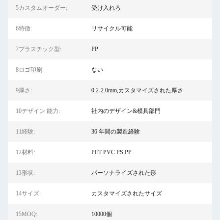
5カスタムオーダー:
受け入れろ
6特徴:
リサイクル可能
7プラスチック型:
PP
8ロゴ印刷:
ない
9厚さ:
0.2-2.0mm,カスタマイズされた厚さ
10デザイン 能力:
社内のデザイン&模具部門
11経験:
36 年間の製造経験
12材料:
PET PVC PS PP
13形状:
パーソナライズされた形
14サイズ:
カスタマイズされたサイズ
15MOQ:
10000個