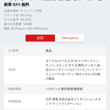
耐寒 BPA 無料
起源の場所: チェジアン,中国
ブランド名: Min Xing
モデル番号: SH-0256
最小注文数量: 5000個
価格: $0.20/pieces 5000-49999 pieces
細部
Description
1工業用:
食品
ヌードル,ケーキ,ピザ,ゼリー,サンドイッ
チ,パン,スナック,サラダ,寿司,クッキー,缶
2使用:
詰,キャンディー,ベビーフード,ペットフー
ド,ハンバーガー,ナッツ&カーネル,その他
の食品
3材料構造:
バスケット/真空形成/熱形成
凸字,塗装,光沢のあるラミネーション,スタ
4印刷処理:
ンプ,マットラミネーション