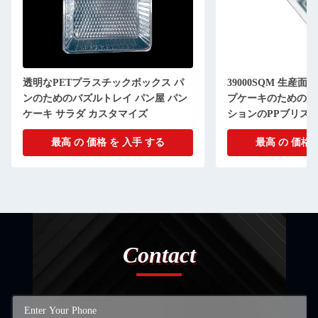
透明なPETプラスチックボックス パ
39000SQM 生産面
ンのためのバズルトレイ パン屋 パン
プケーキのためのカ
ケーキ サラダ カスタマイズ
ションのPPブリス
最高 の 価格 を 入手 する
最高 の 価格 
Contact