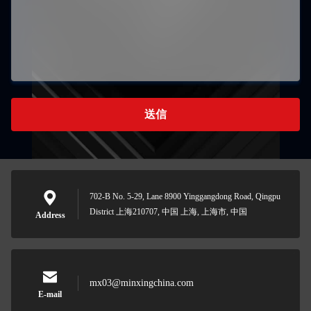
送信
702-B No. 5-29, Lane 8900 Yinggangdong Road, Qingpu
District 上海210707, 中国 上海, 上海市, 中国
Address
mx03@minxingchina.com
E-mail