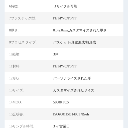
6特徴:
リサイクル可能
7プラスチック型:
PET/PVC/PS/PP
8厚さ:
0.3-2.0mm,カスタマイズされた厚さ
9プロセス タイプ:
バスケット/真空形成/熱形成
10経験:
30+
11材料:
PET/PVC/PS/PP
12形状:
パーソナライズされた形
13サイズ:
カスタマイズされたサイズ
14MOQ:
50000 PCS
15証明書:
ISO9001ISO14001 /Rosh
16サンプル時間:
3~7 営業日