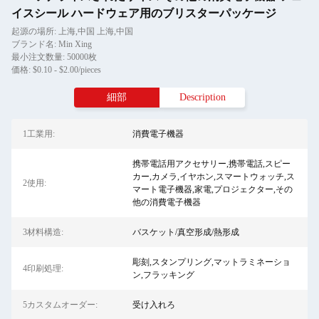
イスシール ハードウェア用のブリスターパッケージ
起源の場所: 上海,中国 上海,中国
ブランド名: Min Xing
最小注文数量: 50000枚
価格: $0.10 - $2.00/pieces
細部
Description
1工業用:
消費電子機器
携帯電話用アクセサリー,携帯電話,スピー
カー,カメラ,イヤホン,スマートウォッチ,ス
2使用:
マート電子機器,家電,プロジェクター,その
他の消費電子機器
3材料構造:
バスケット/真空形成/熱形成
彫刻,スタンプリング,マットラミネーショ
4印刷処理:
ン,フラッキング
5カスタムオーダー:
受け入れろ