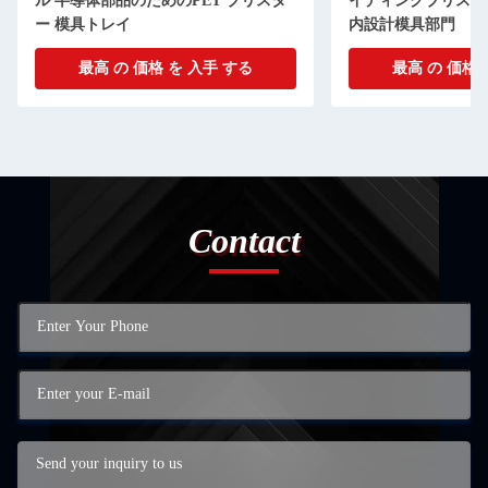
ル 半導体部品のためのPET ブリスタ
イディングブリスタ
ー 模具トレイ
内設計模具部門
最高 の 価格 を 入手 する
最高 の 価格 
Contact